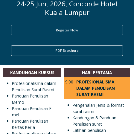
24-25 Jun, 2026, Concorde Hotel
Kuala Lumpur
ENQUIRY
Register Now
PDF Brochure
KANDUNGAN KURSUS
HARI PERTAMA
9:00
PROFESIONALISMA
Profesionalisma dalam
DALAM PENULISAN
Penulisan Surat Rasmi
SURAT RASMI
Panduan Penulisan
Memo
Pengenalan jenis & format
Panduan Penulisan E-
surat rasmi
mel
Kandungan & Panduan
Panduan Penulisan
Penulisan surat
Kertas Kerja
Latihan penulisan
Profesionalisma dalam