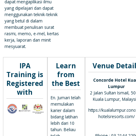
dapat mengaplikasi ilmu
yang dipelajari dan dapat
menggunakan teknik-teknik
yang betul di dalam
membuat penulisan surat
rasmi, memo, e-mel, kertas
kerja, laporan dan minit
mesyuarat.
IPA
Learn
Venue Detail
Training is
from
Concorde Hotel Kua
Registered
the Best
Lumpur
with
2 Jalan Sultan Ismail, 5
En. Jumari telah
Kuala Lumpur, Malaysi
memulakan
https://kualalumpur.con
karier dalam
hotelsresorts.com/
bidang latihan
lebih dari 10
tahun. Beliau
Phone : 03 2144 220
telah