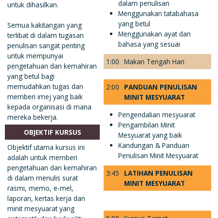
dalam penulisan
untuk dihasilkan.
Menggunakan tatabahasa
yang betul
Semua kakitangan yang
Menggunakan ayat dan
terlibat di dalam tugasan
bahasa yang sesuai
penulisan sangat penting
untuk mempunyai
1:00
Makan Tengah Hari
pengetahuan dan kemahiran
yang betul bagi
memudahkan tugas dan
2:00
PANDUAN PENULISAN
memberi imej yang baik
MINIT MESYUARAT
kepada organisasi di mana
Pengendalian mesyuarat
mereka bekerja.
Pengambilan Minit
OBJEKTIF KURSUS
Mesyuarat yang baik
Kandungan & Panduan
Objektif utama kursus ini
Penulisan Minit Mesyuarat
adalah untuk memberi
pengetahuan dan kemahiran
3:45
LATIHAN PENULISAN
di dalam menulis surat
MINIT MESYUARAT
rasmi, memo, e-mel,
laporan, kertas kerja dan
minit mesyuarat yang