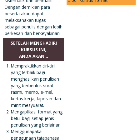
5:00
Kursus Tamat
sistematik dan berkualiti.
Dengan demikian para
peserta akan dapat
melaksanakan tugas
sebagai penulis dengan lebih
berkesan dan berkeyakinan.
SETELAH MENGHADIRI
KURSUS INI,
ANDA AKAN…
Mempraktikkan ciri-ciri
yang terbaik bagi
menghasilkan penulisan
yang berbentuk surat
rasmi, memo, e-mel,
kertas kerja, laporan dan
minit mesyuarat.
Mengaplikasi format yang
betul bagi setiap jenis
penulisan yang berlainan.
Menggunapakai
penggunaan tatabahasa