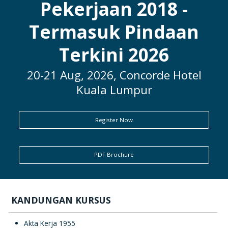
Pekerjaan 2018 -
ENQUIRY
Termasuk Pindaan
Terkini 2026
20-21 Aug, 2026, Concorde Hotel
Kuala Lumpur
Register Now
PDF Brochure
KANDUNGAN KURSUS
Akta Kerja 1955