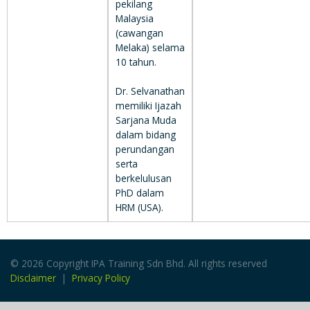
pekilang
Malaysia
(cawangan
Melaka) selama
10 tahun.
Dr. Selvanathan
memiliki Ijazah
Sarjana Muda
dalam bidang
perundangan
serta
berkelulusan
PhD dalam
HRM (USA).
© 2026 Copyright IPA Training Sdn Bhd. All rights reserved
Disclaimer
|
Privacy Policy