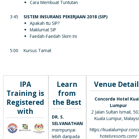
Cara Membuat Tuntutan
3:45
SISTEM INSURANS PEKERJAAN 2018 (SIP)
Apakah Itu SIP?
Maklumat SIP
Faedah-Faedah Skim Ini
5:00
Kursus Tamat
IPA
Learn
Venue Detail
Training is
from
Concorde Hotel Kua
Registered
the Best
Lumpur
with
2 Jalan Sultan Ismail, 5
DR. S.
Kuala Lumpur, Malaysi
SELVANATHAN
https://kualalumpur.conc
mempunyai
hotelsresorts.com/
lebih daripada